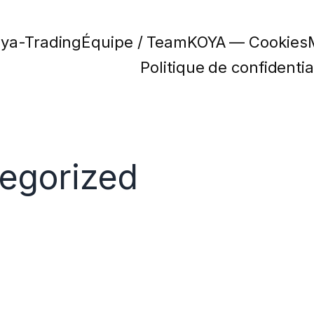
oya-Trading
Équipe / Team
KOYA — Cookies
Politique de confidential
egorized