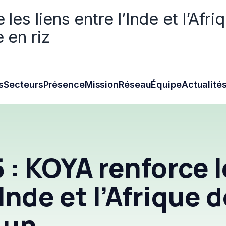
es liens entre l’Inde et l’Afri
 en riz
s
Secteurs
Présence
Mission
Réseau
Équipe
Actualité
 : KOYA renforce l
’Inde et l’Afrique 
 un